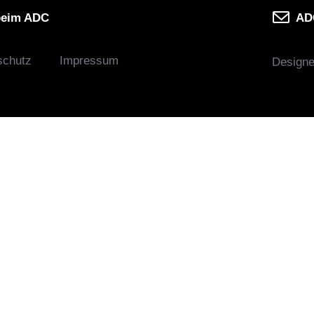
beim ADC
ADC
schutz
Impressum
Design