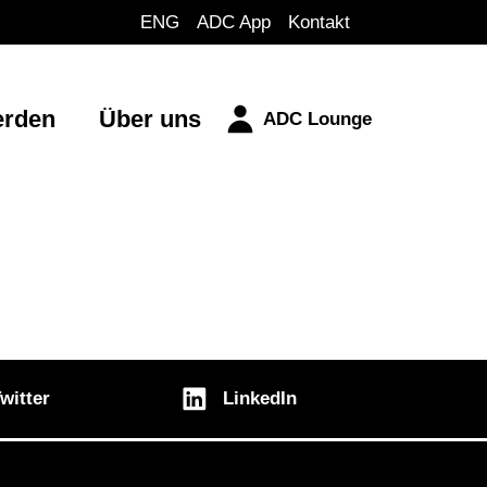
ENG
ADC App
Kontakt
erden
Über uns
ADC Lounge
witter
LinkedIn