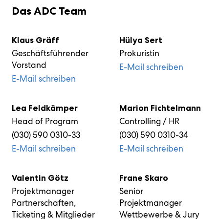
der
will
Am
12.
in
und
will
Design
kreativer
Netzwerk
Infos
im
artists
Ehrenmitglied
ADC
der
Das ADC Team
Wirtschaft
shape
03.
November
Stuttgart:
Young
shape
und
Kommunikation
zum
Rahmen
on
und
Mitglied
deutschsprachigen,
the
November
2026
Bühne
Professionals
the
zukunftsweisende
Event
des
the
ADC
zu
kreativen
digital
2026
im
frei
der
digital
Markenführung.
Über uns
WDC-
scene
Lebenswerk
sein
Kommunikationsbranc
industry
im
ZIRKA,
für
Kreativbranche
industry
20.
Campus
right
Klaus Gräff
Hülya Sert
next
Design
München.
die
next
3.
Oktober
ins
now:
year.
Zentrum
kreativen
year.
Dezember
2025,
Geschäftsführender
Prokuristin
Leben
MEEK,
November
Hamburg.
Talente
10.
2025,
Staatsgalerie
gerufen.
2woEazy,
30th.
von
Vorstand
November
Design
E-Mail schreiben
Stuttgart
09.
Senes
morgen.
2025,
Zentrum
Juli,
and
E-Mail schreiben
Kunstpalast
Hamburg
Museum
many
Düsseldorf
Angewandte
more.
Kunst
Lea Feldkämper
Marion Fichtelmann
Head of Program
Controlling / HR
(030) 590 0310-33
(030) 590 0310-34
E-Mail schreiben
E-Mail schreiben
Valentin Götz
Frane Skaro
Projektmanager
Senior
Partnerschaften,
Projektmanager
Ticketing & Mitglieder
Wettbewerbe & Jury