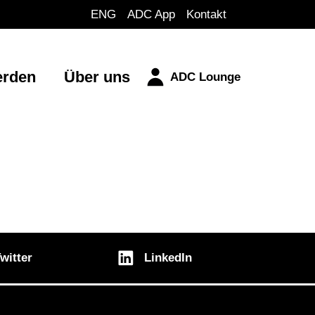
ENG
ADC App
Kontakt
erden
Über uns
ADC Lounge
witter
LinkedIn