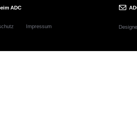
beim ADC
ADC
schutz
Impressum
Design