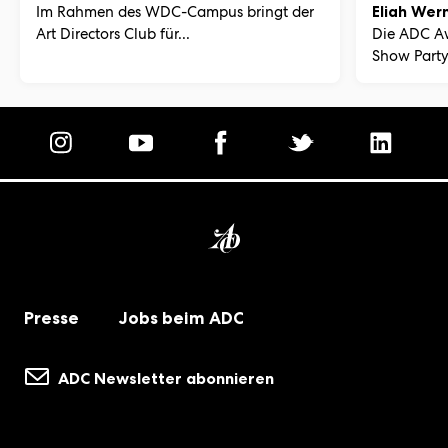
Im Rahmen des WDC-Campus bringt der
Eliah Wer
Art Directors Club für...
Die ADC A
Show Party.
Homepage
Presse
Jobs beim ADC
ADC Newsletter abonnieren