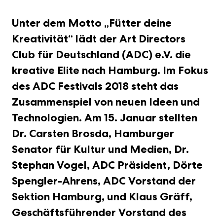
der
will
Am
12.
in
und
Design
kreativer
Netzwerk
Infos
im
artists
Ehrenmitglied
ADC
der
Wirtschaft
shape
03.
November
Stuttgart:
Young
und
Kommunikation
zum
Rahmen
on
und
Mitglied
deutschsprachigen,
the
November
2026
Bühne
Professionals
zukunftsweisende
Unter dem Motto „Fütter deine
Event
des
the
ADC
zu
kreativen
digital
2026
im
frei
der
Markenführung.
Über uns
WDC-
scene
Lebenswerk
sein
Kommunikationsbranc
industry
im
ZIRKA,
für
Kreativbranche
20.
Kreativität“ lädt der Art Directors
Campus
right
next
Design
München.
die
3.
Oktober
ins
now:
year.
Zentrum
kreativen
Dezember
2025,
Club für Deutschland (ADC) e.V. die
Leben
MEEK,
November
Hamburg.
Talente
2025,
Staatsgalerie
gerufen.
2woEazy,
30th.
von
Design
Stuttgart
kreative Elite nach Hamburg. Im Fokus
09.
Senes
morgen.
Zentrum
Juli,
and
Hamburg
des ADC Festivals 2018 steht das
Museum
many
Angewandte
more.
Zusammenspiel von neuen Ideen und
Kunst
Technologien. Am 15. Januar stellten
Dr. Carsten Brosda, Hamburger
Senator für Kultur und Medien, Dr.
Stephan Vogel, ADC Präsident, Dörte
Spengler-Ahrens, ADC Vorstand der
Sektion Hamburg, und Klaus Gräff,
Geschäftsführender Vorstand des