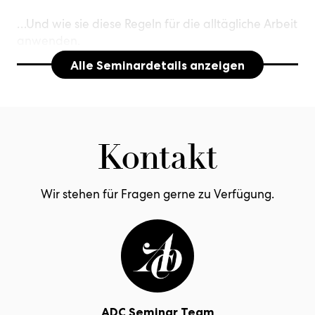
…Und wie sie diese Regeln für die alltägliche Arbeit
anwenden.
Alle Seminardetails anzeigen
3. DYNAMIKEN VERSTEHEN
Diese Dynamiken gelten für die Entwicklung großer
Print- und TV-Kampagnen wie für YouTube-Clips.
Sie gelten für Kundenmagazine, Corporate Books
Kontakt
und Geschäftsberichte. Und sie gelten sogar für
Produktinfos in Katalogen, Sales-Broschüre und
auf Webseiten.
Wir stehen für Fragen gerne zu Verfügung.
Zielgruppe
Junior-Texter, Art Direktoren &
Marketingmitarbeiter ab drei Jahren
Berufserfahrung und alle, deren Aufgabe es ist,
Geschichten zu entwickeln und zu erzählen.
ADC Seminar Team