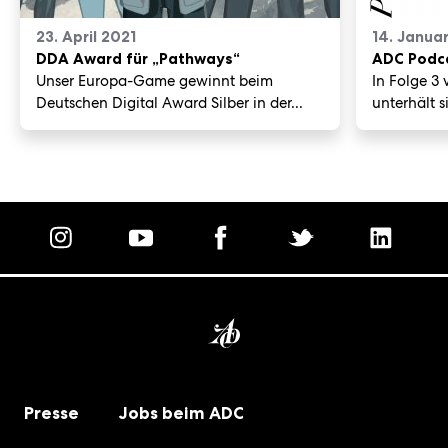
23. April 2021
14. Janua
DDA Award für „Pathways“
ADC Podc
Unser Europa-Game gewinnt beim
In Folge 3
Deutschen Digital Award Silber in der...
unterhält s
Homepage
Presse
Jobs beim ADC