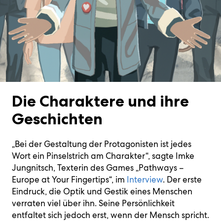
der
will
Am
12.
in
und
Design
kreativer
Netzwerk
Infos
im
artists
Ehrenmitglied
ADC
der
Wirtschaft
shape
03.
November
Stuttgart:
Young
und
Kommunikation
zum
Rahmen
on
und
Mitglied
deutschsprachigen,
the
November
2026
Bühne
Professionals
zukunftsweisende
Event
des
the
ADC
zu
kreativen
digital
2026
im
frei
der
Markenführung.
Über uns
WDC-
scene
Lebenswerk
sein
Kommunikationsbranc
industry
im
ZIRKA,
für
Kreativbranche
20.
Campus
right
next
Design
München.
die
3.
Oktober
ins
now:
year.
Zentrum
kreativen
Dezember
2025,
Leben
MEEK,
November
Hamburg.
Talente
2025,
Staatsgalerie
gerufen.
2woEazy,
30th.
von
Design
Stuttgart
09.
Senes
morgen.
Zentrum
Juli,
and
Hamburg
Museum
many
Angewandte
more.
Die Charaktere und ihre
Kunst
Geschichten
„Bei der Gestaltung der Protagonisten ist jedes
Wort ein Pinselstrich am Charakter“, sagte Imke
Jungnitsch, Texterin des Games „Pathways –
Europe at Your Fingertips“, im
Interview
. Der erste
Eindruck, die Optik und Gestik eines Menschen
verraten viel über ihn. Seine Persönlichkeit
entfaltet sich jedoch erst, wenn der Mensch spricht.