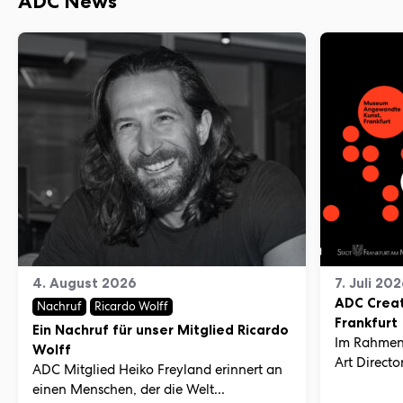
ADC News
4. August 2026
7. Juli 20
ADC Creat
Nachruf
Ricardo Wolff
Frankfurt
Ein Nachruf für unser Mitglied Ricardo
Im Rahmen
Wolff
Art Director
ADC Mitglied Heiko Freyland erinnert an
einen Menschen, der die Welt...