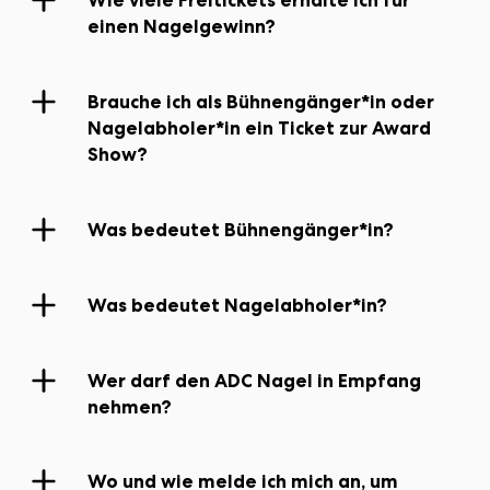
Wie viele Freitickets erhalte ich für
einen Nagelgewinn?
Teilnahmeplattform
Brauche ich als Bühnengänger*in oder
ein Freiticket
Award
Nagelabholer*in ein Ticket zur Award
Show Tag
Show?
Teilnahmeplattform
Was bedeutet Bühnengänger*in?
Was bedeutet Nagelabholer*in?
Wer darf den ADC Nagel in Empfang
nehmen?
hier
Wo und wie melde ich mich an, um