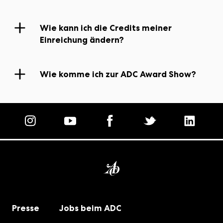
Wie kann ich die Credits meiner
Einreichung ändern?
Teilnahmeplattform
Teilnahmeplattform
Wie komme ich zur ADC Award Show?
Schuppen 52 – by Gerresheim
Australiastraße 52, 20457 Hamburg
Mit ÖPNV + kostenlosem Shuttle-
Service:
Homepage
: S3/S5 bis
S-Bahn
S Elbbrücken
Vor Ort dem Leitsystem zum
Presse
Jobs beim ADC
folgen
kostenlosen Shuttlebus