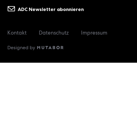
ADC Newsletter abonnieren
Shuttle-Zeiten
10. Juni
Kontakt
Datenschutz
Impressum
Designed by
11. Juni
Alternative Anreise:
Zu Fuß
S Veddel