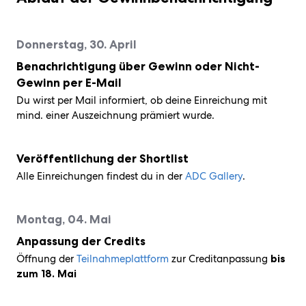
der
will
Am
12.
in
und
Design
kreativer
Netzwerk
Infos
im
artists
Ehrenmitglied
ADC
der
Wirtschaft
shape
03.
November
Stuttgart:
Young
und
Kommunikation
zum
Rahmen
on
und
Mitglied
deutschsprachigen,
the
November
2026
Bühne
Professionals
zukunftsweisende
Event
des
the
ADC
zu
kreativen
digital
2026
im
frei
der
Markenführung.
Über uns
WDC-
scene
Lebenswerk
sein
Kommunikationsbranc
Donnerstag, 30. April
industry
im
ZIRKA,
für
Kreativbranche
20.
Campus
right
next
Design
München.
die
3.
Oktober
ins
now:
Benachrichtigung über Gewinn oder Nicht-
year.
Zentrum
kreativen
Dezember
2025,
Leben
MEEK,
November
Hamburg.
Talente
2025,
Staatsgalerie
Gewinn per E-Mail
gerufen.
2woEazy,
30th.
von
Design
Stuttgart
09.
Senes
Du wirst per Mail informiert, ob deine Einreichung mit
morgen.
Zentrum
Juli,
and
mind. einer Auszeichnung prämiert wurde.
Hamburg
Museum
many
Angewandte
more.
Kunst
Veröffentlichung der Shortlist
Alle Einreichungen findest du in der
ADC Gallery
.
Montag, 04. Mai
Anpassung der Credits
Öffnung der
Teilnahmeplattform
zur Creditanpassung
bis
zum 18. Mai