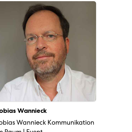
obias Wannieck
obias Wannieck Kommunikation
m Raum | Event