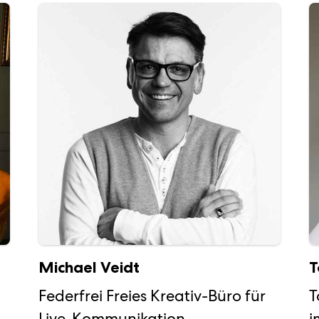
Michael Veidt
T
Federfrei Freies Kreativ-Büro für
T
Live-Kommunikation
i