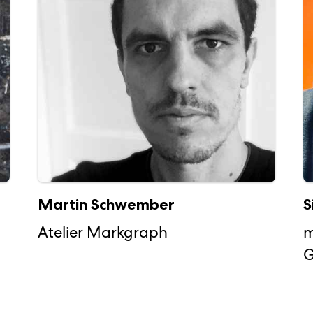
Martin Schwember
S
Atelier Markgraph
m
G