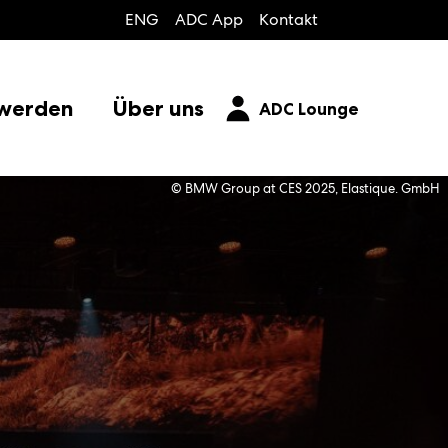
ENG
ADC App
Kontakt
 werden
Über uns
ADC Lounge
© BMW Group at CES 2025, Elastique. GmbH