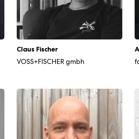
Claus Fischer
A
VOSS+FISCHER gmbh
f