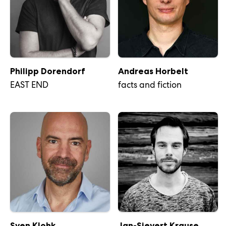
Philipp Dorendorf
Andreas Horbelt
EAST END
facts and fiction
Sven Klohk
Jan-Sievert Krause