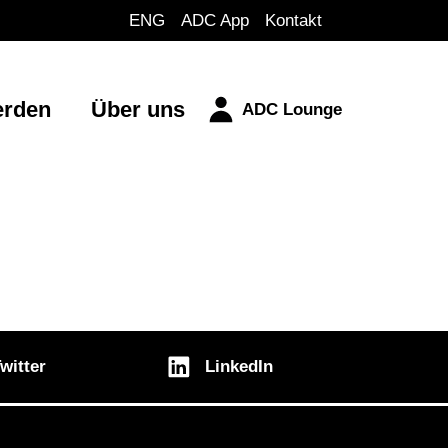
ENG
ADC App
Kontakt
erden
Über uns
ADC Lounge
witter
LinkedIn