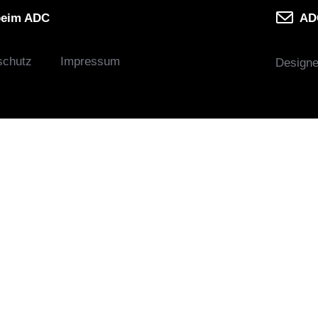
beim ADC
ADC
schutz
Impressum
Design