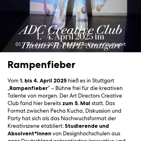
der
will
Am
12.
in
und
will
Design
kreativer
Netzwerk
Infos
im
artists
Ehrenmitglied
ADC
der
Wirtschaft
shape
03.
November
Stuttgart:
Young
shape
und
Kommunikation
zum
Rahmen
on
und
Mitglied
deutschsprachigen,
the
November
2026
Bühne
Professionals
the
zukunftsweisende
Event
des
the
ADC
zu
kreativen
digital
2026
im
frei
der
digital
Markenführung.
Über uns
WDC-
scene
Lebenswerk
sein
Kommunikationsbranc
industry
im
ZIRKA,
für
Kreativbranche
industry
20.
Campus
right
ADC Creative Club
next
Design
München.
die
next
3.
Oktober
ins
now:
year.
Zentrum
kreativen
year.
Dezember
2025,
Leben
MEEK,
November
Hamburg.
Talente
10.
2025,
Staatsgalerie
gerufen.
2woEazy,
30th.
von
November
Design
Stuttgart
01. - 04. April 2025, Theater Rampe in Stuttgart
09.
Senes
morgen.
2025,
Zentrum
Juli,
and
Kunstpalast
Hamburg
Museum
many
Düsseldorf
Angewandte
more.
Rampenfieber
Kunst
Vom
hieß es in Stuttgart
1. bis 4. April 2025
„
“ – Bühne frei für die kreativen
Rampenfieber
Talente von morgen. Der Art Directors Creative
Club fand hier bereits
statt. Das
zum 5. Mal
Format zwischen Pecha Kucha, Diskussion und
Party hat sich als das Nachwuchsformat der
Kreativszene etabliert:
Studierende und
von Designhochschulen aus
Absolvent*innen