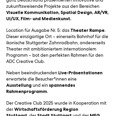
ganz Deutschland präsentierten innovative und
zukunftsweisende Projekte aus den Bereichen
Visuelle Kommunikation, Spatial Design, AR/VR,
UI/UX, Film- und Medienkunst.
Location für Ausgabe Nr. 5: das
.
Theater Rampe
Dieser einzigartige Ort – einerseits Bahnhof für die
ikonische Stuttgarter Zahnradbahn, andererseits
Theater mit ambitioniertem internationalem
Programm – bot den perfekten Rahmen für den
ADC Creative Club.
Neben beeindruckenden
Live-Präsentationen
erwartete die Besucher*innen eine
und ein
Ausstellung
spannendes
.
Rahmenprogramm
Der Creative Club 2025 wurde in Kooperation mit
der
Wirtschaftsförderung Region
der
und der
Stuttgart,
Stadt Stuttgart
MFG