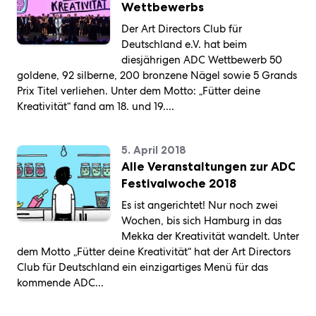
der
will
Am
12.
in
und
Design
kreativer
Netzwerk
Wettbewerbs
Infos
im
artists
Ehrenmitglied
ADC
der
Wirtschaft
shape
03.
November
Stuttgart:
Young
und
Kommunikation
zum
Rahmen
on
und
Mitglied
deutschsprachigen,
the
November
2026
Bühne
Professionals
zukunftsweisende
Der Art Directors Club für
Event
des
the
ADC
zu
kreativen
digital
2026
im
frei
der
Markenführung.
Über uns
WDC-
scene
Lebenswerk
sein
Kommunikationsbranc
Deutschland e.V. hat beim
industry
im
ZIRKA,
für
Kreativbranche
20.
Campus
right
next
Design
München.
die
3.
diesjährigen ADC Wettbewerb 50
Oktober
ins
now:
year.
Zentrum
kreativen
Dezember
2025,
goldene, 92 silberne, 200 bronzene Nägel sowie 5 Grands
Leben
MEEK,
November
Hamburg.
Talente
2025,
Staatsgalerie
gerufen.
2woEazy,
Prix Titel verliehen. Unter dem Motto: „Fütter deine
30th.
von
Design
Stuttgart
09.
Senes
morgen.
Kreativität“ fand am 18. und 19....
Zentrum
Juli,
and
Hamburg
Museum
many
Angewandte
more.
Kunst
5. April 2018
Alle Veranstaltungen zur ADC
Festivalwoche 2018
Es ist angerichtet! Nur noch zwei
Wochen, bis sich Hamburg in das
Mekka der Kreativität wandelt. Unter
dem Motto „Fütter deine Kreativität“ hat der Art Directors
Club für Deutschland ein einzigartiges Menü für das
kommende ADC...